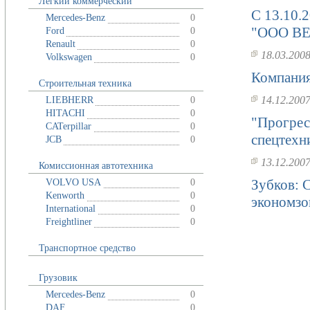
Легкий коммерческий
C 13.10.
Mercedes-Benz
0
"ООО ВЕ
Ford
0
Renault
0
18.03.200
Volkswagen
0
Компания
Строительная техника
14.12.200
LIEBHERR
0
HITACHI
0
"Прогрес
CATerpillar
0
спецтехн
JCB
0
13.12.200
Комиссионная автотехника
Зубков: 
VOLVO USA
0
Kenworth
0
экономзо
International
0
Freightliner
0
Транспортное средство
Грузовик
Mercedes-Benz
0
DAF
0