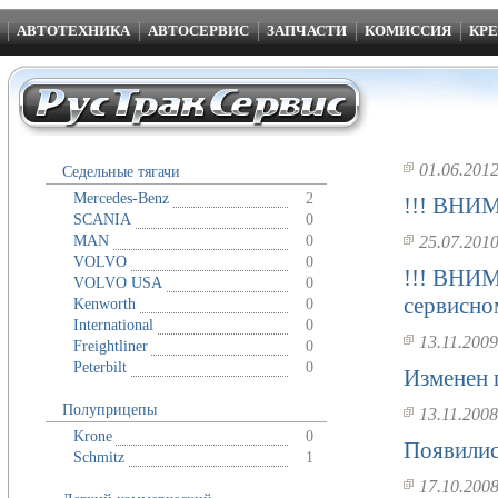
АВТОТЕХНИКА
АВТОСЕРВИС
ЗАПЧАСТИ
КОМИССИЯ
КРЕ
01.06.201
Седельные тягачи
Mercedes-Benz
2
!!! ВНИМ
SCANIA
0
25.07.201
MAN
0
VOLVO
0
!!! ВНИМ
VOLVO USA
0
сервисно
Kenworth
0
International
0
13.11.2009
Freightliner
0
Peterbilt
0
Изменен 
Полуприцепы
13.11.2008
Krone
0
Появилис
Schmitz
1
17.10.200